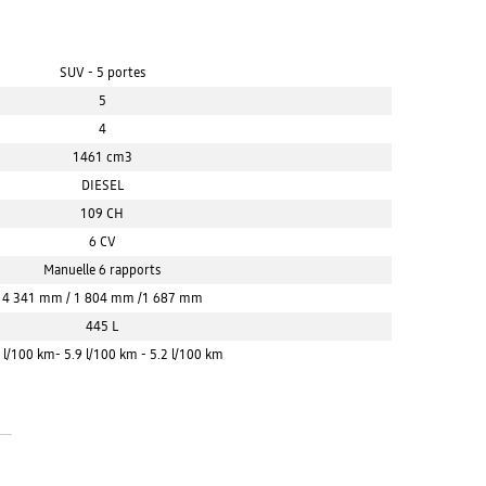
SUV - 5 portes
5
4
1461 cm3
DIESEL
109 CH
6 CV
Manuelle 6 rapports
4 341 mm / 1 804 mm /1 687 mm
445 L
 l/100 km- 5.9 l/100 km - 5.2 l/100 km