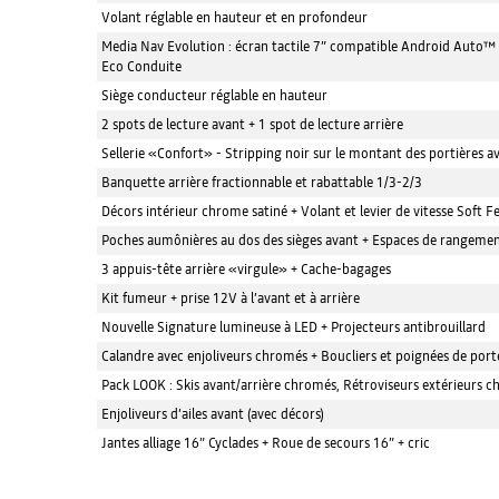
Volant réglable en hauteur et en profondeur
Media Nav Evolution : écran tactile 7” compatible Android Auto™ 
Eco Conduite
Siège conducteur réglable en hauteur
2 spots de lecture avant + 1 spot de lecture arrière
Sellerie «Confort» - Stripping noir sur le montant des portières a
Banquette arrière fractionnable et rabattable 1/3-2/3
Décors intérieur chrome satiné + Volant et levier de vitesse Soft Fe
Poches aumônières au dos des sièges avant + Espaces de rangement
3 appuis-tête arrière «virgule» + Cache-bagages
Kit fumeur + prise 12V à l’avant et à arrière
Nouvelle Signature lumineuse à LED + Projecteurs antibrouillard
Calandre avec enjoliveurs chromés + Boucliers et poignées de porte
Pack LOOK : Skis avant/arrière chromés, Rétroviseurs extérieurs c
Enjoliveurs d’ailes avant (avec décors)
Jantes alliage 16” Cyclades + Roue de secours 16” + cric