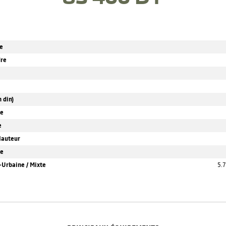
e
dre
 din)
le
e
Hauteur
re
Urbaine / Mixte
5.7