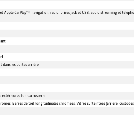
et Apple CarPlay™, navigation, radio, prises jack et USB, audio streaming et télé
vant
el
 dans les portes arrière
 extérieures ton carrosserie
hromés, Barres de toit longitudinales chromées, Vitres surteintées (arrière, custo